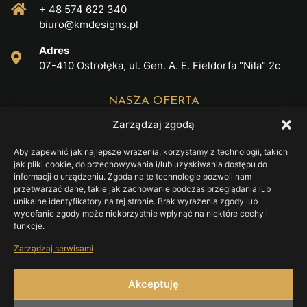
+ 48 574 622 340
biuro@kmdesigns.pl
Adres
07-410 Ostrołęka, ul. Gen. A. E. Fieldorfa "Nila" 2c
NASZA OFERTA
Zarządzaj zgodą
Drukarnia
Aby zapewnić jak najlepsze wrażenia, korzystamy z technologii, takich
Projektowanie
jak pliki cookie, do przechowywania i/lub uzyskiwania dostępu do
informacji o urządzeniu. Zgoda na te technologie pozwoli nam
Gadżety reklamowe
przetwarzać dane, takie jak zachowanie podczas przeglądania lub
unikalne identyfikatory na tej stronie. Brak wyrażenia zgody lub
Organizacja eventów
wycofanie zgody może niekorzystnie wpłynąć na niektóre cechy i
funkcje.
Druk wielkoformatowy
Zarządzaj serwisami
Branding
Social media
Akceptuję